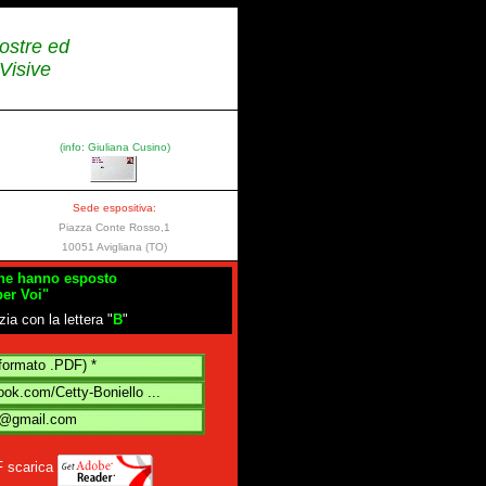
ostre ed
 Visive
(info: Giuliana Cusino)
Sede espositiva:
Piazza Conte Rosso,1
10051 Avigliana (TO)
 che hanno esposto
per Voi"
zia con la lettera "
B
"
(formato .PDF) *
ok.com/Cetty-Boniello ...
50@gmail.com
F scarica