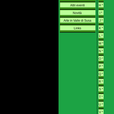
Altri eventi
H *
Novità
I *
Arte in Valle di Susa
J *
Links
K *
L *
M *
N *
O *
P *
Q *
R *
S *
T *
U *
V *