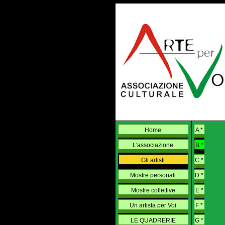
Home
A *
L'associazione
B *
Gli artisti
C *
Mostre personali
D *
Mostre collettive
E *
Un artista per Voi
F *
LE QUADRERIE
G *