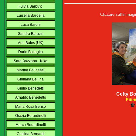
Fulvia Barbuto
Cliccare sull'immagin
Luisella Bardella
Luca Baroni
Sandra Baruzzi
Ann Bates (UK)
Dario Battaglio
Sara Bazzano - Kiko
Marina Bellassai
Giuliana Bellina
Giulio Benedetti
Cetty Bo
Arnaldo Benedetto
Pittri
Maria Rosa Benso
Grazia Berardinelli
Marco Berardinelli
Cristina Bernardi