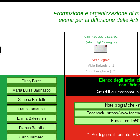
Promozione e organizzazione di m
eventi per la diffusione delle Arti
Cell. +39 339 2523791
(info: Luigi Castagna)
Sede legale:
Viale Belvedere, 1
10051 Avigliana (TO)
Elenco degli artisti
Giusy Bacci
con "Arte 
Maria Luisa Bagnasco
Artisti il cui cognome ini
Simona Baldelli
Note biografiche - 
Franco Balducci
Facebook: https://www.facebo
Emilia Balestrieri
E-mail: cettin
Franca Baralis
* Per leggere il formato .PD
Carlo Barbero