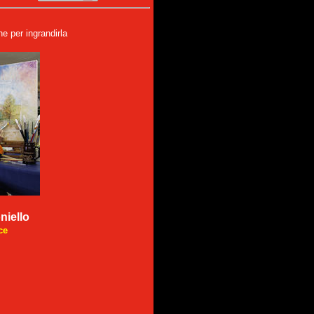
e per ingrandirla
niello
ce