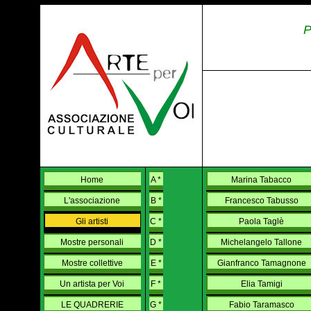
P
Home
A *
Marina Tabacco
L'associazione
B *
Francesco Tabusso
Gli artisti
C *
Paola Taglè
Mostre personali
D *
Michelangelo Tallone
Mostre collettive
E *
Gianfranco Tamagnone
Un artista per Voi
F *
Elia Tamigi
LE QUADRERIE
G *
Fabio Taramasco