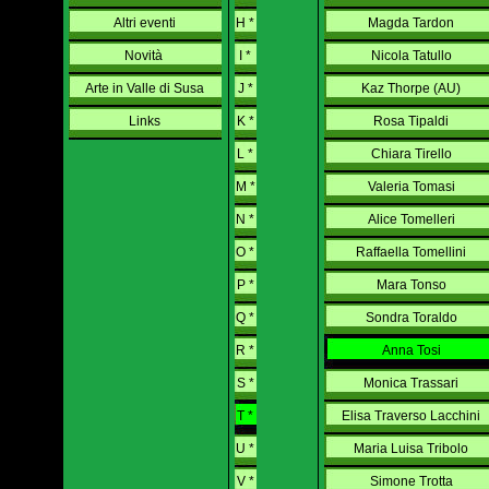
Altri eventi
H *
Magda Tardon
Novità
I *
Nicola Tatullo
Arte in Valle di Susa
J *
Kaz Thorpe (AU)
Links
K *
Rosa Tipaldi
L *
Chiara Tirello
M *
Valeria Tomasi
N *
Alice Tomelleri
O *
Raffaella Tomellini
P *
Mara Tonso
Q *
Sondra Toraldo
R *
Anna Tosi
S *
Monica Trassari
T *
Elisa Traverso Lacchini
U *
Maria Luisa Tribolo
V *
Simone Trotta